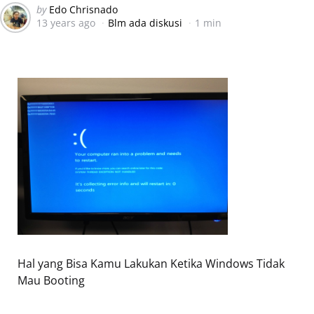
Posted
by
Edo Chrisnado
13 years ago
Blm ada diskusi
1 min
by
Hal yang Bisa Kamu Lakukan Ketika Windows Tidak
Mau Booting