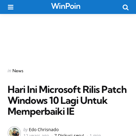
WinPoin
Menu
Searc
Categories
Posted
in
News
in
Hari Ini Microsoft Rilis Patch
Windows 10 Lagi Untuk
Memperbaiki IE
Posted
by
Edo Chrisnado
12 years ago
7 Diskusi seru!
1 min
by