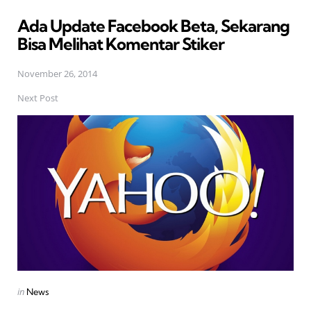
in
Ada Update Facebook Beta, Sekarang
Bisa Melihat Komentar Stiker
November 26, 2014
Next Post
Posted
in
News
in