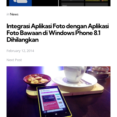
Posted
in
News
in
Integrasi Aplikasi Foto dengan Aplikasi
Foto Bawaan di Windows Phone 8.1
Dihilangkan
February 12, 2014
Next Post