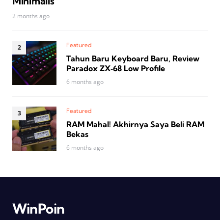
Minimalis
2 months ago
Featured
Tahun Baru Keyboard Baru, Review
Paradox ZX‑68 Low Profile
6 months ago
Featured
RAM Mahal! Akhirnya Saya Beli RAM
Bekas
6 months ago
WinPoin