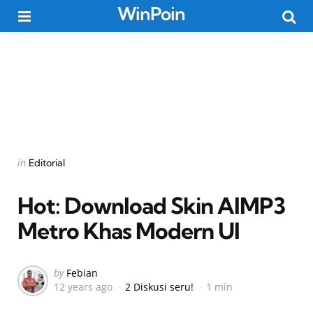
WinPoin
Menu
Searc
Categories
Posted
in
Editorial
in
Hot: Download Skin AIMP3
Metro Khas Modern UI
Posted
by
Febian
12 years ago
2 Diskusi seru!
1 min
by