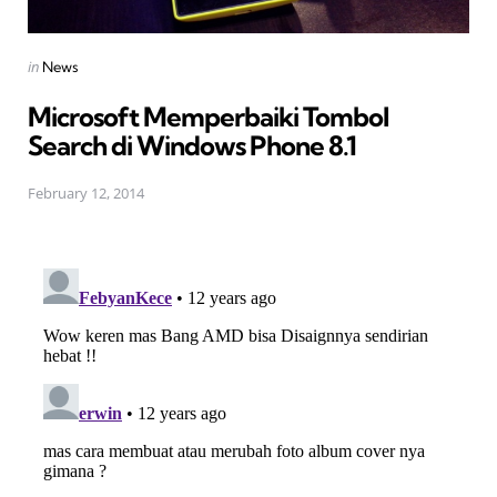
Posted
in
News
in
Microsoft Memperbaiki Tombol
Search di Windows Phone 8.1
February 12, 2014