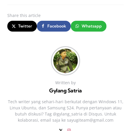
Share
this article
Twitter
Facebook
Whatsapp
Written by
Gylang Satria
Tech writer yang sehari‑hari berkutat dengan Windows 11,
Linux Ubuntu, dan Samsung S24. Punya pertanyaan atau
butuh diskusi? Tag @gylang_satria di Disqus. Untuk
kolaborasi, email saja ke
sayugiteam@gmail.com