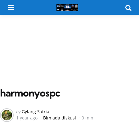
Menu
Searc
harmonyospc
Posted
by
Gylang Satria
1 year ago
Blm ada diskusi
0 min
by