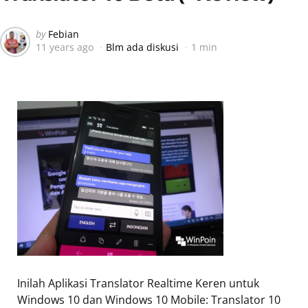
Posted
by
Febian
11 years ago
Blm ada diskusi
1 min
by
Inilah Aplikasi Translator Realtime Keren untuk
Windows 10 dan Windows 10 Mobile: Translator 10