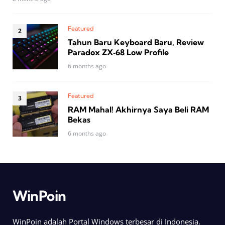
Featured
Tahun Baru Keyboard Baru, Review
Paradox ZX‑68 Low Profile
6 months ago
Featured
RAM Mahal! Akhirnya Saya Beli RAM
Bekas
6 months ago
WinPoin
WinPoin adalah Portal Windows terbesar di Indonesia.