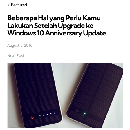
Posted
in
Featured
in
Beberapa Hal yang Perlu Kamu
Lakukan Setelah Upgrade ke
Windows 10 Anniversary Update
August 5, 2016
Next Post