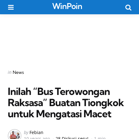
WinPoin
Menu
Searc
Categories
Posted
in
News
in
Inilah “Bus Terowongan
Raksasa” Buatan Tiongkok
untuk Mengatasi Macet
Posted
by
Febian
10 years ago
28 Diskusi seru!
1 min
by