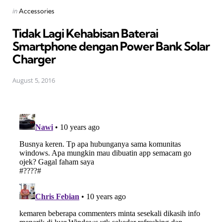
Posted
in
Accessories
in
Tidak Lagi Kehabisan Baterai
Smartphone dengan Power Bank Solar
Charger
August 5, 2016