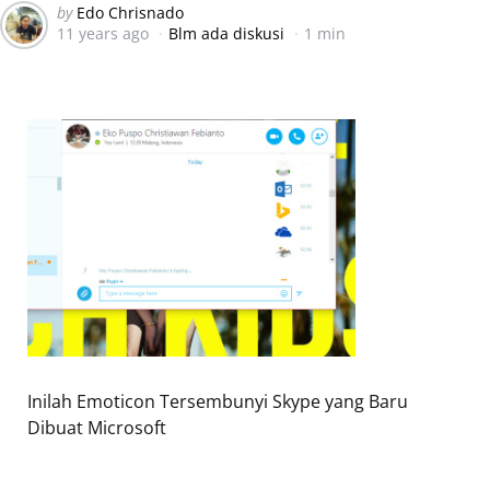
Posted
by
Edo Chrisnado
11 years ago
Blm ada diskusi
1 min
by
Inilah Emoticon Tersembunyi Skype yang Baru
Dibuat Microsoft