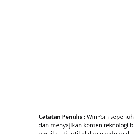
Catatan Penulis :
WinPoin sepenuhn
dan menyajikan konten teknologi be
menikmati artikel dan panduan di si