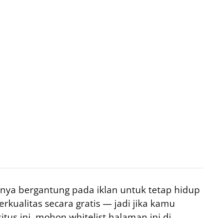
ya bergantung pada iklan untuk tetap hidup
rkualitas secara gratis — jadi jika kamu
tus ini, mohon whitelist halaman ini di