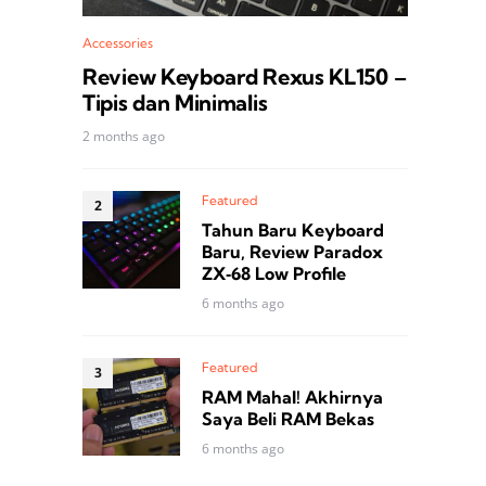
Accessories
Review Keyboard Rexus KL150 –
Tipis dan Minimalis
2 months ago
Featured
Tahun Baru Keyboard
Baru, Review Paradox
ZX‑68 Low Profile
6 months ago
Featured
RAM Mahal! Akhirnya
Saya Beli RAM Bekas
6 months ago