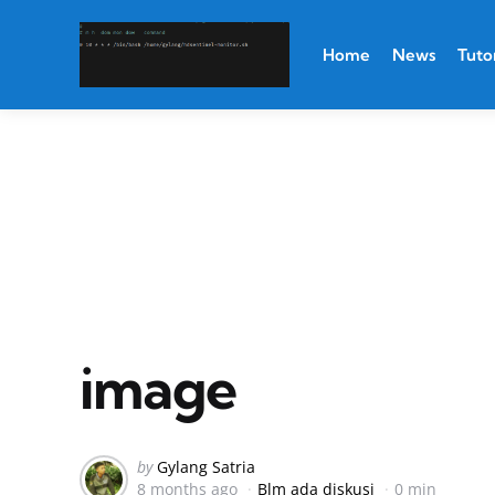
Home
News
Tutor
image
Posted
by
Gylang Satria
8 months ago
Blm ada diskusi
0 min
by