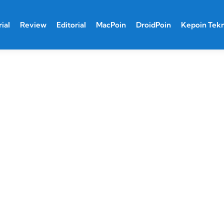
ial
Review
Editorial
MacPoin
DroidPoin
Kepoin Tek