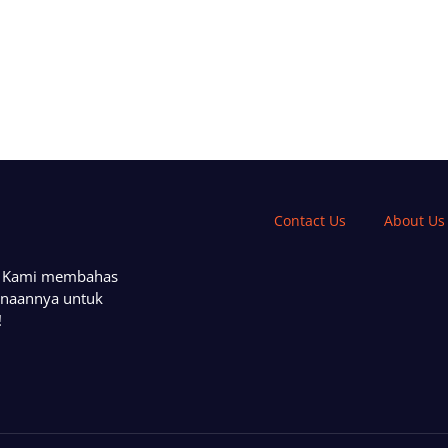
Contact Us
About Us
a. Kami membahas
unaannya untuk
!