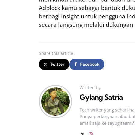
AdBlock kamu sebagai bentuk duku
berbagi insight untuk pengguna I
secara langsung melalui dukungan
Share
this article
Twitter
Facebook
Written by
Gylang Satria
Tech writer yang sehari‑h
Punya pertanyaan atau but
email saja ke
sayugiteam@