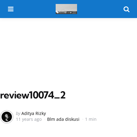
Menu
Searc
review10074_2
Posted
by
Aditya Rizky
11 years ago
Blm ada diskusi
1 min
by