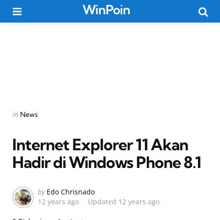
WinPoin
Menu
Searc
Categories
Posted
in
News
in
Internet Explorer 11 Akan
Hadir di Windows Phone 8.1
Posted
by
Edo Chrisnado
12 years ago
Updated
12 years ago
by