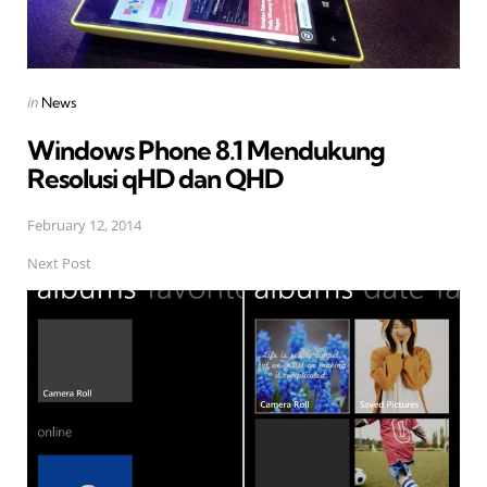
Posted
in
News
in
Windows Phone 8.1 Mendukung
Resolusi qHD dan QHD
February 12, 2014
Next Post