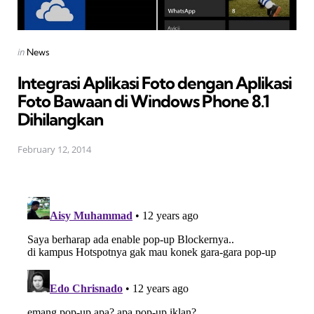
Posted
in
News
in
Integrasi Aplikasi Foto dengan Aplikasi
Foto Bawaan di Windows Phone 8.1
Dihilangkan
February 12, 2014