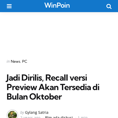
WinPoin
Menu
Searc
Categories
Posted
in
News
PC
in
Jadi Dirilis, Recall versi
Preview Akan Tersedia di
Bulan Oktober
Posted
by
Gylang Satria
2 years ago
Blm ada diskusi
1 min
by