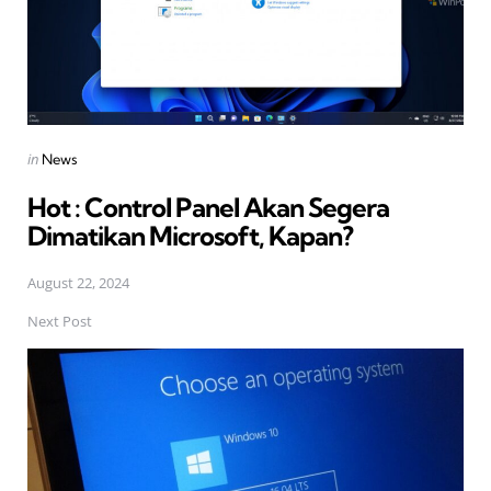
Posted
in
News
in
Hot : Control Panel Akan Segera
Dimatikan Microsoft, Kapan?
August 22, 2024
Next Post