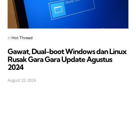
Posted
in
Hot Thread
in
Gawat, Dual-boot Windows dan Linux
Rusak Gara Gara Update Agustus
2024
August 22, 2024