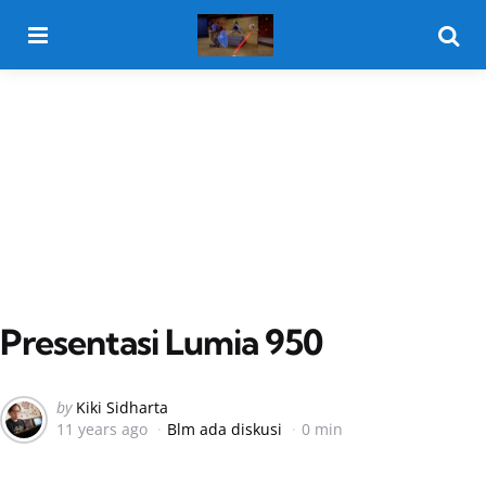
Menu
Searc
Presentasi Lumia 950
Posted
by
Kiki Sidharta
11 years ago
Blm ada diskusi
0 min
by