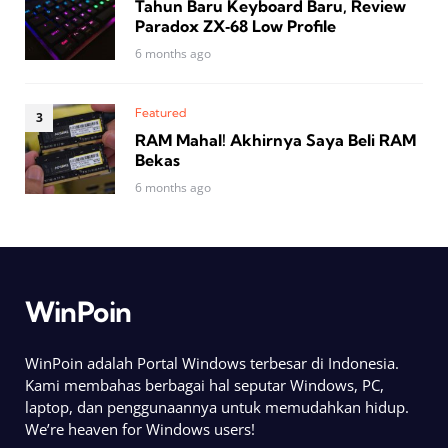
Tahun Baru Keyboard Baru, Review
Paradox ZX‑68 Low Profile
6 months ago
Featured
RAM Mahal! Akhirnya Saya Beli RAM
Bekas
6 months ago
WinPoin
WinPoin adalah Portal Windows terbesar di Indonesia.
Kami membahas berbagai hal seputar Windows, PC,
laptop, dan penggunaannya untuk memudahkan hidup.
We’re heaven for Windows users!