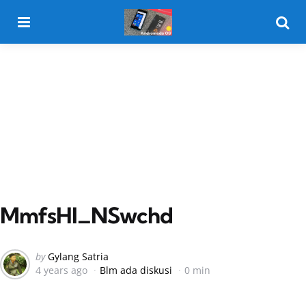
Menu
Searc
MmfsHI_NSwchd
Posted
by
Gylang Satria
4 years ago
Blm ada diskusi
0 min
by