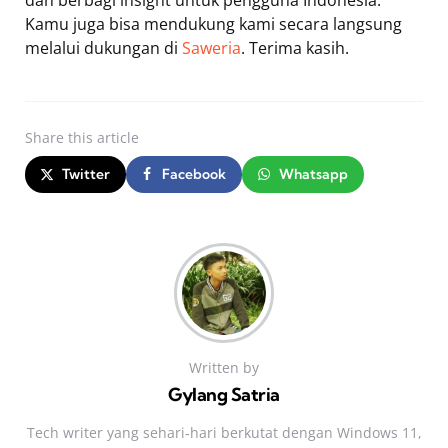
Kamu juga bisa mendukung kami secara langsung
melalui dukungan di
Saweria
. Terima kasih.
Share
this article
Twitter
Facebook
Whatsapp
Written by
Gylang Satria
Tech writer yang sehari‑hari berkutat dengan Windows 11,