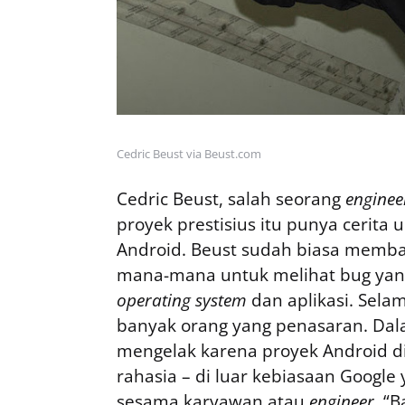
Cedric Beust via Beust.com
Cedric Beust, salah seorang
enginee
proyek prestisius itu punya cerit
Android. Beust sudah biasa mem
mana-mana untuk melihat bug yan
operating system
dan aplikasi. Sela
banyak orang yang penasaran. Dala
mengelak karena proyek Android d
rahasia – di luar kebiasaan Googl
sesama karyawan atau
engineer
. “