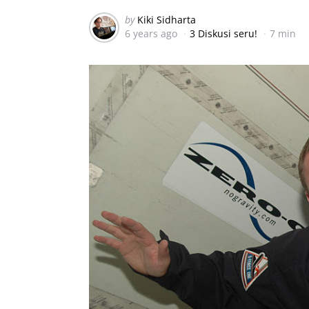
Posted
by
Kiki Sidharta
6 years ago
3 Diskusi seru!
7 min
by