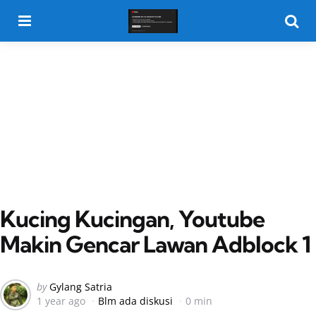
Menu
Searc
Kucing Kucingan, Youtube
Makin Gencar Lawan Adblock 1
Posted
by
Gylang Satria
1 year ago
Blm ada diskusi
0 min
by