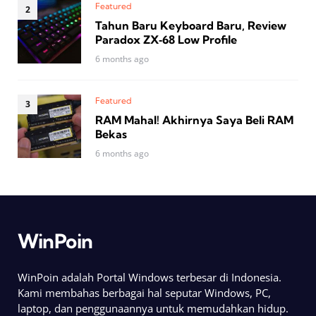
Featured
Tahun Baru Keyboard Baru, Review
Paradox ZX‑68 Low Profile
6 months ago
Featured
RAM Mahal! Akhirnya Saya Beli RAM
Bekas
6 months ago
WinPoin
WinPoin adalah Portal Windows terbesar di Indonesia.
Kami membahas berbagai hal seputar Windows, PC,
laptop, dan penggunaannya untuk memudahkan hidup.