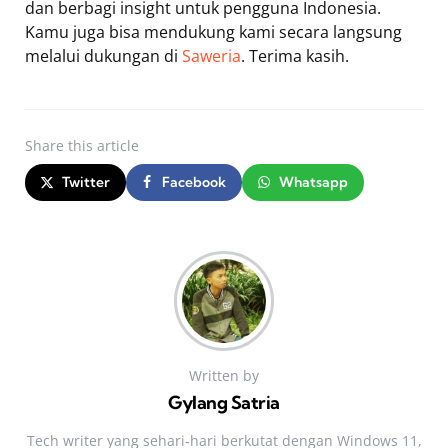
dan berbagi insight untuk pengguna Indonesia.
Kamu juga bisa mendukung kami secara langsung
melalui dukungan di
Saweria
. Terima kasih.
Share
this article
Twitter
Facebook
Whatsapp
Written by
Gylang Satria
Tech writer yang sehari‑hari berkutat dengan Windows 11,