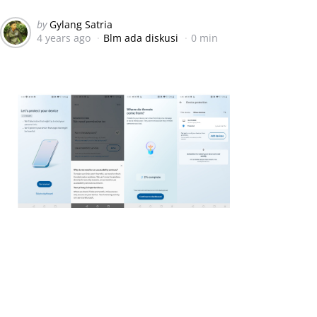
Posted
by
Gylang Satria
4 years ago
Blm ada diskusi
0 min
by