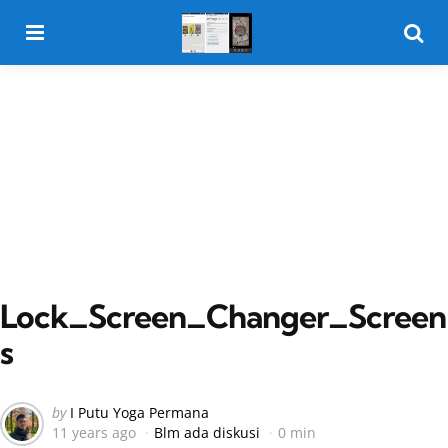
Menu
Searc
Lock_Screen_Changer_Screen
s
Posted
by
I Putu Yoga Permana
11 years ago
Blm ada diskusi
0 min
by