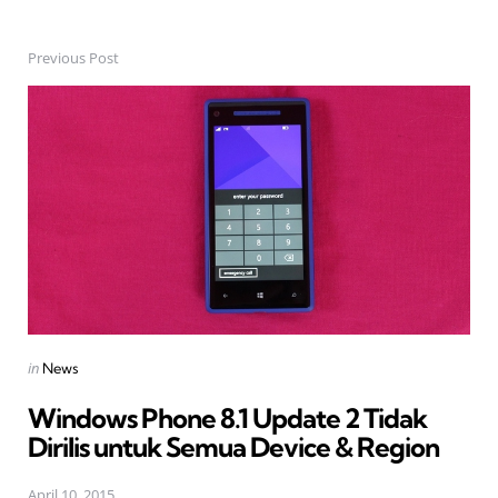
Previous Post
Post
navigation
Posted
in
News
in
Windows Phone 8.1 Update 2 Tidak
Dirilis untuk Semua Device & Region
April 10, 2015