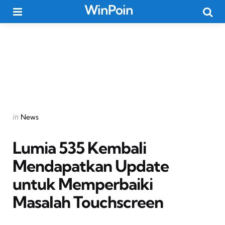
WinPoin
Menu
Searc
Categories
Posted
in
News
in
Lumia 535 Kembali
Mendapatkan Update
untuk Memperbaiki
Masalah Touchscreen