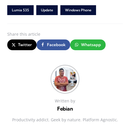
Lumia 535
Update
Windows Phone
Share
this article
Twitter
Facebook
Whatsapp
Written by
Febian
Productivity addict. Geek by nature. Platform Agnostic.