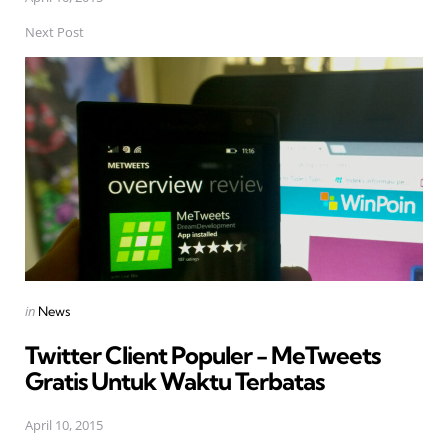
Next Post
Posted
in
News
in
Twitter Client Populer - MeTweets
Gratis Untuk Waktu Terbatas
April 10, 2015