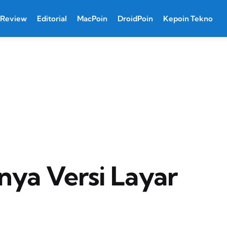
Review
Editorial
MacPoin
DroidPoin
Kepoin Tekno
nya Versi Layar