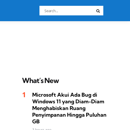
Search
Search
for:
What’s New
Microsoft Akui Ada Bug di
Windows 11 yang Diam-Diam
Menghabiskan Ruang
Penyimpanan Hingga Puluhan
GB
3 hours ago