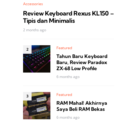
Accessories
Review Keyboard Rexus KL150 –
Tipis dan Minimalis
2 months ago
Featured
Tahun Baru Keyboard
Baru, Review Paradox
ZX‑68 Low Profile
6 months ago
Featured
RAM Mahal! Akhirnya
Saya Beli RAM Bekas
6 months ago