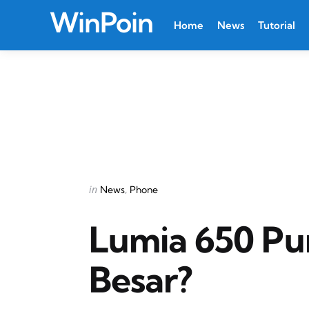
WinPoin
Home
News
Tutorial
Categories
Posted
in
News
Phone
in
Lumia 650 Pu
Besar?