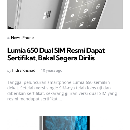
Categories
Posted
in
News
Phone
in
Lumia 650 Dual SIM Resmi Dapat
Sertifikat, Bakal Segera Dirilis
Posted
by
Indra Krisnadi
10 years ago
by
Tanggal peluncuran smartphone Lumia 650 semakin
dekat. Setelah versi single SIM-nya telah lolos uji dan
diberikan sertifikat, sekarang giliran versi dual-SIM yang
resmi mendapat sertifikat....