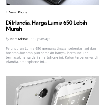
Categories
Posted
in
News
Phone
in
Di Irlandia, Harga Lumia 650 Lebih
Murah
Posted
by
Indra Krisnadi
10 years ago
by
Peluncuran Lumia 650 memang tinggal sebentar lagi dan
bocoran-bocoran pun semakin banyak bermunculan
termasuk harga dari smartphone ini. Kabar terbarunya, di
Irlandia, smartphone ini...