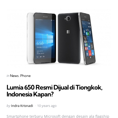
Categories
Posted
in
News
Phone
in
Lumia 650 Resmi Dijual di Tiongkok,
Indonesia Kapan?
Posted
by
Indra Krisnadi
10 years ago
by
Smartphone terbaru Microsoft dengan desain ala flagship