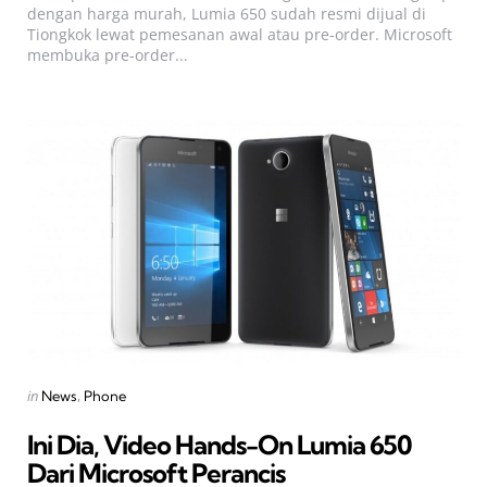
dengan harga murah, Lumia 650 sudah resmi dijual di
Tiongkok lewat pemesanan awal atau pre-order. Microsoft
membuka pre-order...
Categories
Posted
in
News
Phone
in
Ini Dia, Video Hands-On Lumia 650
Dari Microsoft Perancis