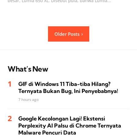
besar, Lumia 650 XL. Disebut pula, bahwa Lumia...
Posts
Older Posts
pagination
What’s New
GIF di Windows 11 Tiba-tiba Hilang?
Ternyata Bukan Bug, Ini Penyebabnya!
7 hours ago
Google Kecolongan Lagi! Ekstensi
Perplexity AI Palsu di Chrome Ternyata
Malware Pencuri Data