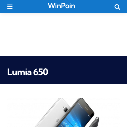
WinPoin
Menu
Searc
Lumia 650