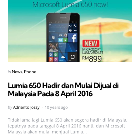
Categories
Posted
in
News
Phone
in
Lumia 650 Hadir dan Mulai Dijual di
Malaysia Pada 8 April 2016
Posted
by
Adrianto Jossy
10 years ago
by
Tidak lama lagi Lumia 650 akan segera hadir di Malaysia,
tepatnya pada tanggal 8 April 2016 nanti, dan Microsoft
Malaysia akan mulai menjual Lumia...