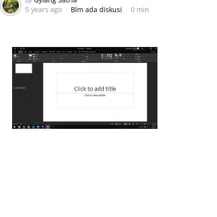
5 years ago
Blm ada diskusi
0 min
by