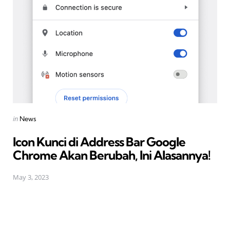
Posted
in
News
in
Icon Kunci di Address Bar Google
Chrome Akan Berubah, Ini Alasannya!
May 3, 2023