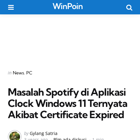
WinPoin
Menu
Searc
Categories
Posted
in
News
PC
in
Masalah Spotify di Aplikasi
Clock Windows 11 Ternyata
Akibat Certificate Expired
Posted
by
Gylang Satria
3 years ago
Blm ada diskusi
1 min
by