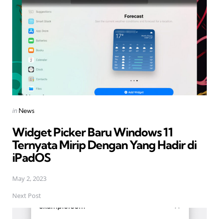
Posted
in
News
in
Widget Picker Baru Windows 11
Ternyata Mirip Dengan Yang Hadir di
iPadOS
May 2, 2023
Next Post