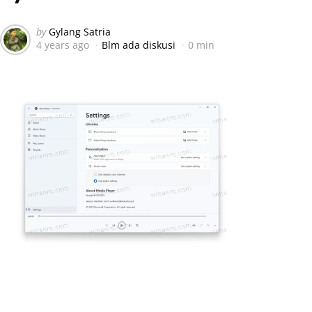
Posted
by
Gylang Satria
4 years ago
Blm ada diskusi
0 min
by