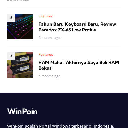
Featured
Tahun Baru Keyboard Baru, Review
Paradox ZX‑68 Low Profile
6 months ago
Featured
RAM Mahal! Akhirnya Saya Beli RAM
Bekas
6 months ago
WinPoin
WinPoin adalah Portal Windows terbesar di Indonesia.