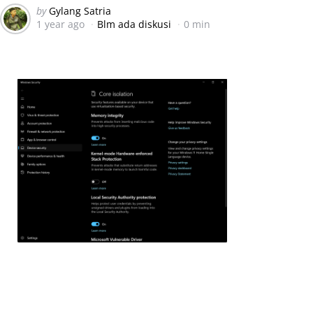
Posted
by
Gylang Satria
1 year ago
Blm ada diskusi
0 min
by