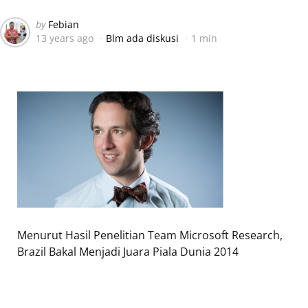
Posted
by
Febian
13 years ago
Blm ada diskusi
1 min
by
Menurut Hasil Penelitian Team Microsoft Research,
Brazil Bakal Menjadi Juara Piala Dunia 2014