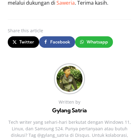
melalui dukungan di
Saweria
. Terima kasih.
Share
this article
Twitter
Facebook
Whatsapp
Written by
Gylang Satria
Tech writer yang sehari‑hari berkutat dengan Windows 11,
Linux, dan Samsung S24. Punya pertanyaan atau butuh
diskusi? Tag @gylang_satria di Disqus. Untuk kolaborasi,