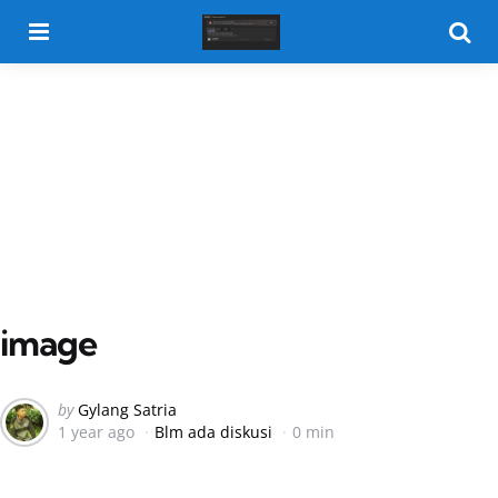
Menu
Searc
image
Posted
by
Gylang Satria
1 year ago
Blm ada diskusi
0 min
by