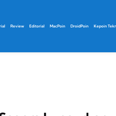
ial
Review
Editorial
MacPoin
DroidPoin
Kepoin Tek