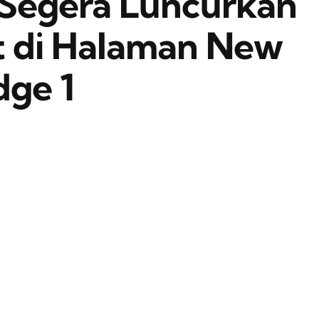
 Segera Luncurkan
ot di Halaman New
dge 1