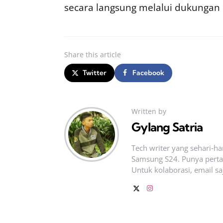
secara langsung melalui dukungan
Share
this article
Twitter
Facebook
Written by
Gylang Satria
Tech writer yang sehari‑h
Samsung S24. Punya pertan
Untuk kolaborasi, email sa