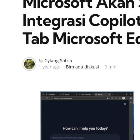
Microsoft Akan
Integrasi Copil
Tab Microsoft E
Posted
by
Gylang Satria
1 year ago
Blm ada diskusi
0 min
by