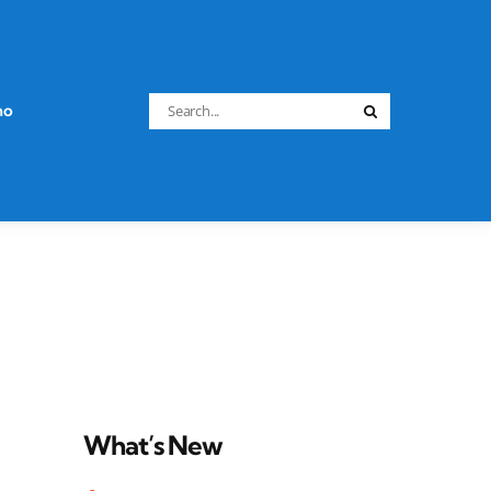
Search
no
Search
for:
What’s New