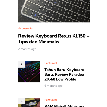
Accessories
Review Keyboard Rexus KL150 –
Tipis dan Minimalis
2 months ago
Featured
Tahun Baru Keyboard
Baru, Review Paradox
ZX‑68 Low Profile
6 months ago
Featured
RAM Mahal! Akhirnya