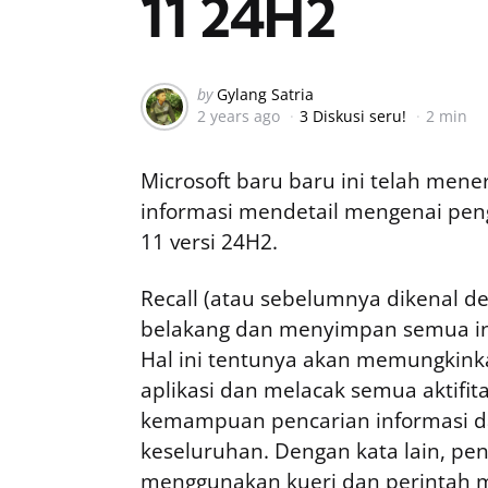
11 24H2
Posted
by
Gylang Satria
2 years ago
3 Diskusi seru!
2 min
by
Microsoft baru baru ini telah mene
informasi mendetail mengenai pe
11 versi 24H2.
Recall (atau sebelumnya dikenal de
belakang dan menyimpan semua in
Hal ini tentunya akan memungkink
aplikasi dan melacak semua aktifi
kemampuan pencarian informasi da
keseluruhan. Dengan kata lain, p
menggunakan kueri dan perintah 