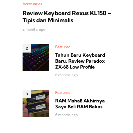
Accessories
Review Keyboard Rexus KL150 –
Tipis dan Minimalis
2 months ago
Featured
Tahun Baru Keyboard
Baru, Review Paradox
ZX‑68 Low Profile
6 months ago
Featured
RAM Mahal! Akhirnya
Saya Beli RAM Bekas
6 months ago