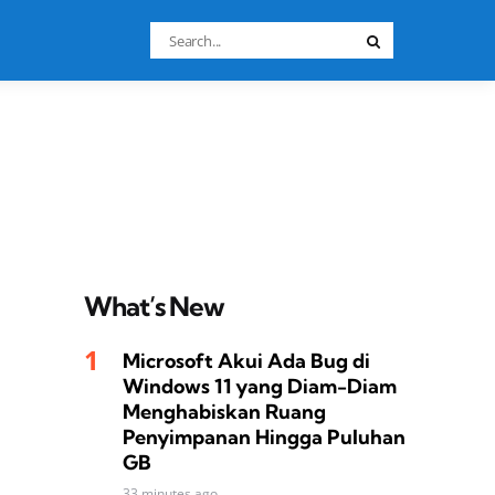
Search
Search
for:
What’s New
Microsoft Akui Ada Bug di
Windows 11 yang Diam-Diam
Menghabiskan Ruang
Penyimpanan Hingga Puluhan
GB
33 minutes ago