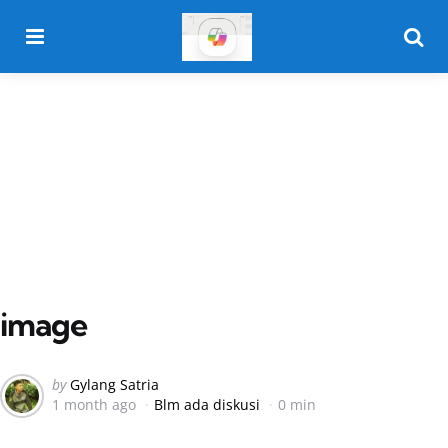
Menu
Searc
image
Posted
by
Gylang Satria
1 month ago
Blm ada diskusi
0 min
by