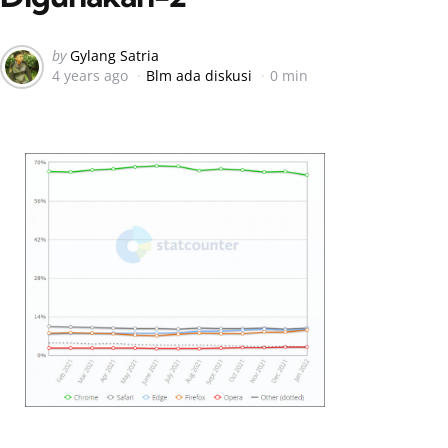
Posted
by
Gylang Satria
4 years ago
Blm ada diskusi
0 min
by