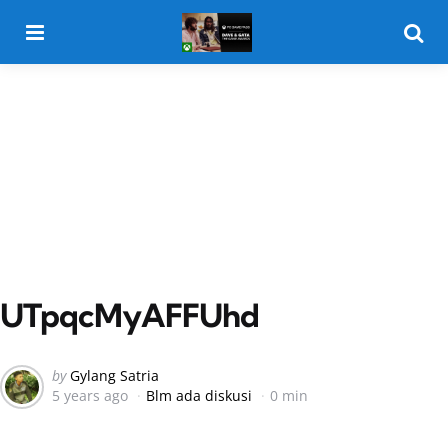
Menu
Searc
UTpqcMyAFFUhd
Posted
by
Gylang Satria
5 years ago
Blm ada diskusi
0 min
by