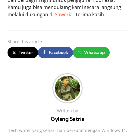
Kamu juga bisa mendukung kami secara langsung
melalui dukungan di
Saweria
. Terima kasih.
Share
this article
Twitter
Facebook
Whatsapp
Written by
Gylang Satria
Tech writer yang sehari‑hari berkutat dengan Windows 11,