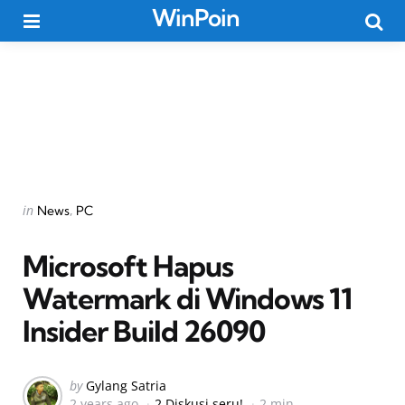
WinPoin
Menu
Searc
Categories
Posted
in
News
PC
in
Microsoft Hapus
Watermark di Windows 11
Insider Build 26090
Posted
by
Gylang Satria
2 years ago
2 Diskusi seru!
2 min
by