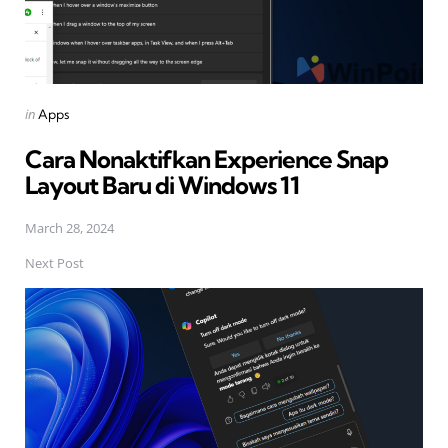
Posted
in
Apps
in
Cara Nonaktifkan Experience Snap
Layout Baru di Windows 11
March 28, 2024
Next Post