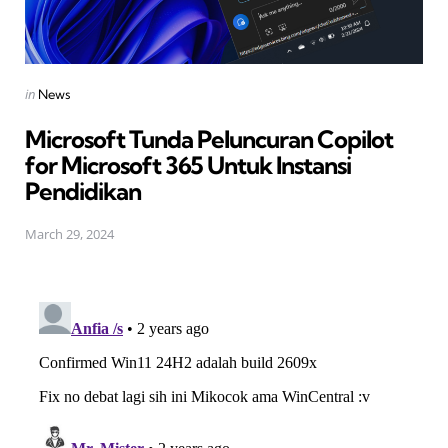
Posted
in
News
in
Microsoft Tunda Peluncuran Copilot
for Microsoft 365 Untuk Instansi
Pendidikan
March 29, 2024