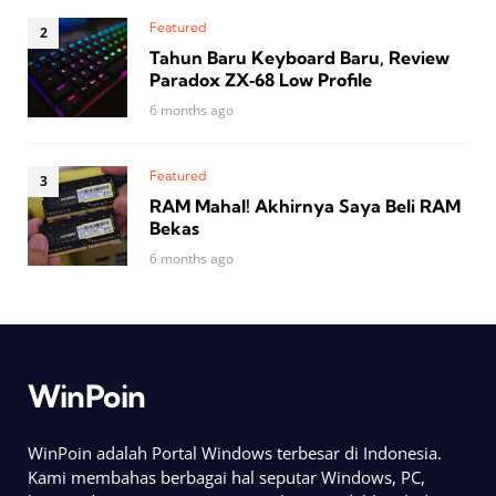
Featured
Tahun Baru Keyboard Baru, Review
Paradox ZX‑68 Low Profile
6 months ago
Featured
RAM Mahal! Akhirnya Saya Beli RAM
Bekas
6 months ago
WinPoin
WinPoin adalah Portal Windows terbesar di Indonesia.
Kami membahas berbagai hal seputar Windows, PC,