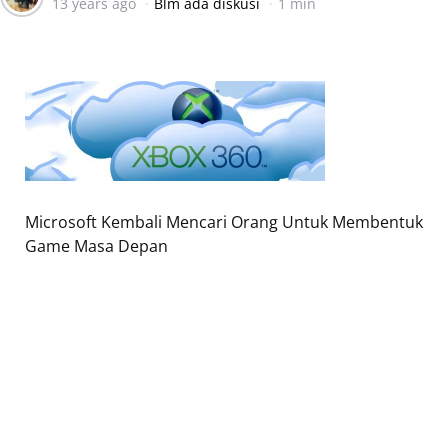
13 years ago
Blm ada diskusi
1 min
by
Microsoft Kembali Mencari Orang Untuk Membentuk
Game Masa Depan