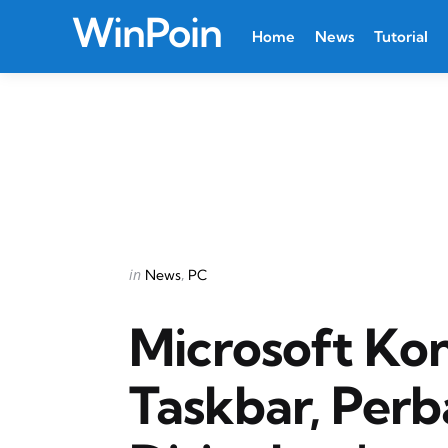
WinPoin
Home
News
Tutorial
Categories
Posted
in
News
PC
in
Microsoft Kon
Taskbar, Per