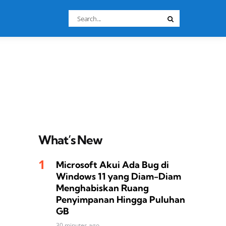
Search
Search
for:
What’s New
Microsoft Akui Ada Bug di
Windows 11 yang Diam-Diam
Menghabiskan Ruang
Penyimpanan Hingga Puluhan
GB
30 minutes ago