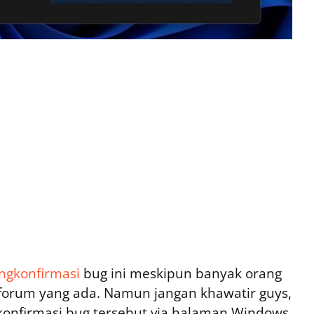
gkonfirmasi
bug ini meskipun banyak orang
forum yang ada. Namun jangan khawatir guys,
gkonfirmasi bug tersebut via halaman Windows