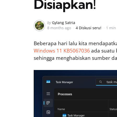
Disiapkan!
Posted
by
Gylang Satria
8 months ago
4 Diskusi seru!
1 min
by
Beberapa hari lalu kita mendapatk
Windows 11 KB5067036
ada suatu 
sehingga menghabiskan sumber d