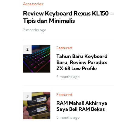
Accessories
Review Keyboard Rexus KL150 –
Tipis dan Minimalis
2 months ago
Featured
Tahun Baru Keyboard
Baru, Review Paradox
ZX‑68 Low Profile
6 months ago
Featured
RAM Mahal! Akhirnya
Saya Beli RAM Bekas
6 months ago