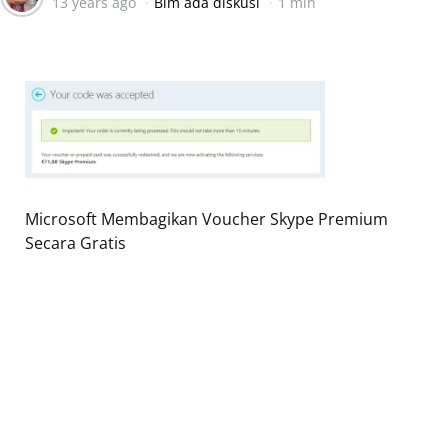
13 years ago
Blm ada diskusi
1 min
by
Microsoft Membagikan Voucher Skype Premium
Secara Gratis