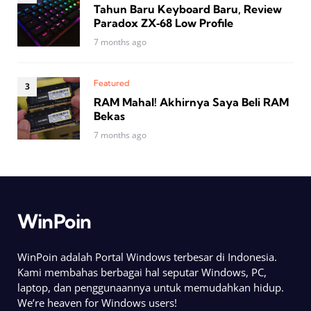
Tahun Baru Keyboard Baru, Review
Paradox ZX‑68 Low Profile
7 months ago
Featured
RAM Mahal! Akhirnya Saya Beli RAM
Bekas
7 months ago
WinPoin
WinPoin adalah Portal Windows terbesar di Indonesia.
Kami membahas berbagai hal seputar Windows, PC,
laptop, dan penggunaannya untuk memudahkan hidup.
We’re heaven for Windows users!