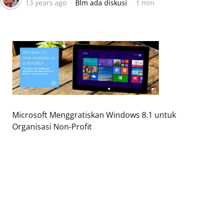
13 years ago
Blm ada diskusi
1 min
by
Microsoft Menggratiskan Windows 8.1 untuk
Organisasi Non-Profit