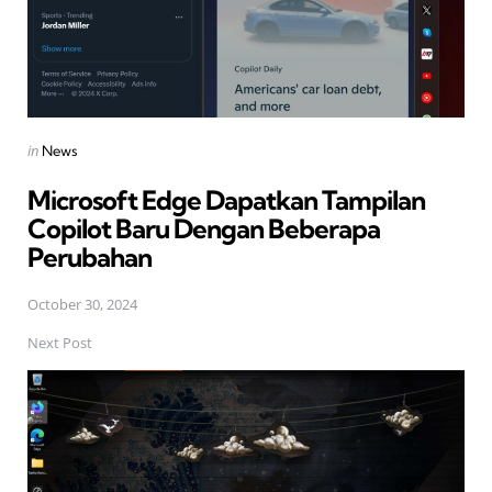
Posted
in
News
in
Microsoft Edge Dapatkan Tampilan
Copilot Baru Dengan Beberapa
Perubahan
October 30, 2024
Next Post