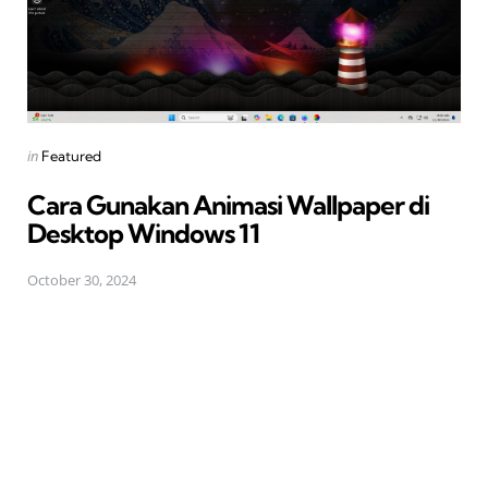
Posted
in
Featured
in
Cara Gunakan Animasi Wallpaper di
Desktop Windows 11
October 30, 2024