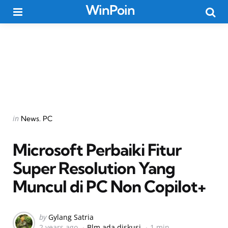
WinPoin
Menu
Searc
Categories
Posted
in
News
PC
in
Microsoft Perbaiki Fitur
Super Resolution Yang
Muncul di PC Non Copilot+
Posted
by
Gylang Satria
2 years ago
Blm ada diskusi
1 min
by