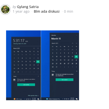
Posted
by
Gylang Satria
1 year ago
Blm ada diskusi
0 min
by