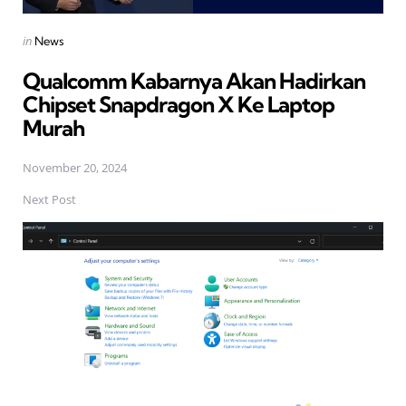
Posted
in
News
in
Qualcomm Kabarnya Akan Hadirkan
Chipset Snapdragon X Ke Laptop
Murah
November 20, 2024
Next Post