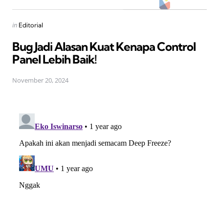
Posted
in
Editorial
in
Bug Jadi Alasan Kuat Kenapa Control
Panel Lebih Baik!
November 20, 2024