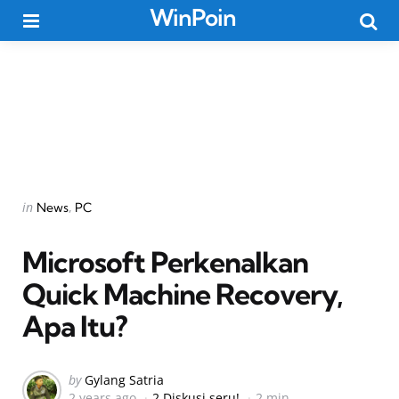
WinPoin
Menu
Searc
Categories
Posted
in
News
PC
in
Microsoft Perkenalkan
Quick Machine Recovery,
Apa Itu?
Posted
by
Gylang Satria
2 years ago
2 Diskusi seru!
2 min
by