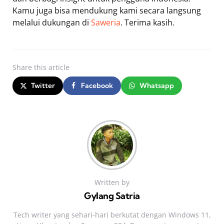
Kamu juga bisa mendukung kami secara langsung
melalui dukungan di
Saweria
. Terima kasih.
Share
this article
Twitter
Facebook
Whatsapp
Written by
Gylang Satria
Tech writer yang sehari‑hari berkutat dengan Windows 11,