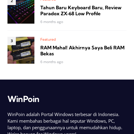
Tahun Baru Keyboard Baru, Review
Paradox ZX‑68 Low Profile
6 months ago
Featured
RAM Mahal! Akhirnya Saya Beli RAM
Bekas
6 months ago
WinPoin
WinPoin adalah Portal Windows terbesar di Indonesia.
Kami membahas berbagai hal seputar Windows, PC,
laptop, dan penggunaannya untuk memudahkan hidup.