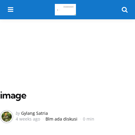
Menu
Searc
image
Posted
by
Gylang Satria
4 weeks ago
Blm ada diskusi
0 min
by