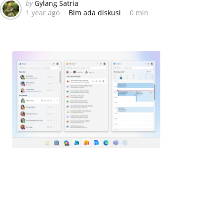
Posted
by
Gylang Satria
1 year ago
Blm ada diskusi
0 min
by