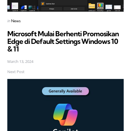
Posted
in
News
in
Microsoft Mulai Berhenti Promosikan
Edge di Default Settings Windows 10
& 11
March 13, 2024
Next Post