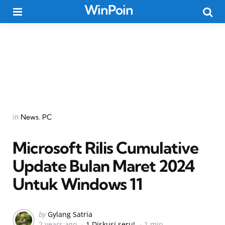
WinPoin
Menu
Searc
Categories
Posted
in
News
PC
in
Microsoft Rilis Cumulative
Update Bulan Maret 2024
Untuk Windows 11
Posted
by
Gylang Satria
2 years ago
1 Diskusi seru!
1 min
by