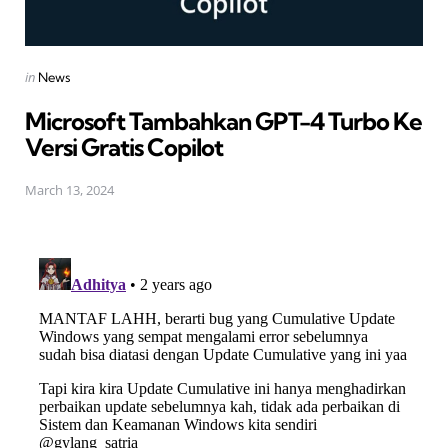
Posted
in
News
in
Microsoft Tambahkan GPT-4 Turbo Ke
Versi Gratis Copilot
March 13, 2024