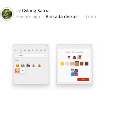
Posted
by
Gylang Satria
5 years ago
Blm ada diskusi
0 min
by