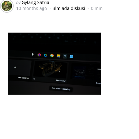
Posted
by
Gylang Satria
10 months ago
Blm ada diskusi
0 min
by