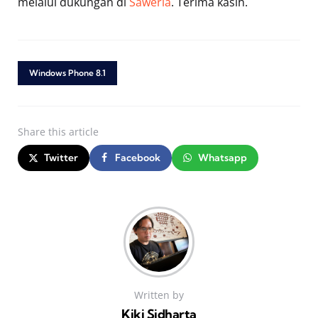
melalui dukungan di
Saweria
. Terima kasih.
Windows Phone 8.1
Share
this article
Twitter
Facebook
Whatsapp
Written by
Kiki Sidharta