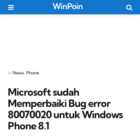
WinPoin
Menu
Searc
Categories
Posted
in
News
Phone
in
Microsoft sudah
Memperbaiki Bug error
80070020 untuk Windows
Phone 8.1