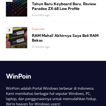
Tahun Baru Keyboard Baru, Review
Paradox ZX‑68 Low Profile
6 months ago
Featured
RAM Mahal! Akhirnya Saya Beli RAM
Bekas
6 months ago
WinPoin
WinPoin adalah Portal Windows terbesar di Indonesia.
Kami membahas berbagai hal seputar Windows, PC,
laptop, dan penggunaannya untuk memudahkan hidup.
We’re heaven for Windows users!