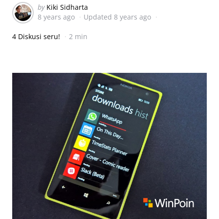
Posted
by
Kiki Sidharta
8 years ago
Updated
8 years ago
by
4 Diskusi seru!
2 min