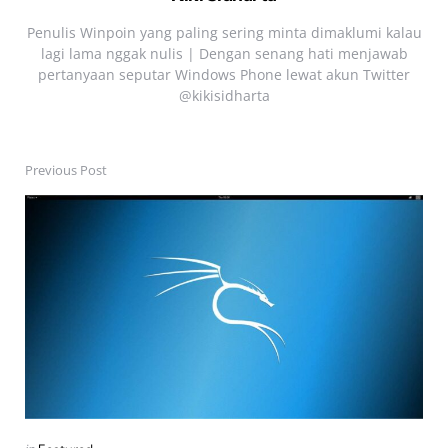
Penulis Winpoin yang paling sering minta dimaklumi kalau
lagi lama nggak nulis | Dengan senang hati menjawab
pertanyaan seputar Windows Phone lewat akun Twitter
@kikisidharta
Previous Post
Post
navigation