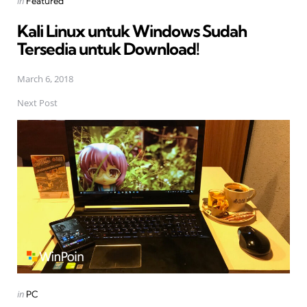
Posted
in
Featured
in
Kali Linux untuk Windows Sudah
Tersedia untuk Download!
March 6, 2018
Next Post
Posted
in
PC
in