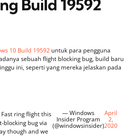
ing Build 19592
ows 10 Build 19592
untuk para pengguna
adanya sebuah flight blocking bug, build baru
inggu ini, seperti yang mereka jelaskan pada
— Windows
April
 Fast ring flight this
Insider Program
2,
t-blocking bug via
(@windowsinsider)
2020
rway though and we