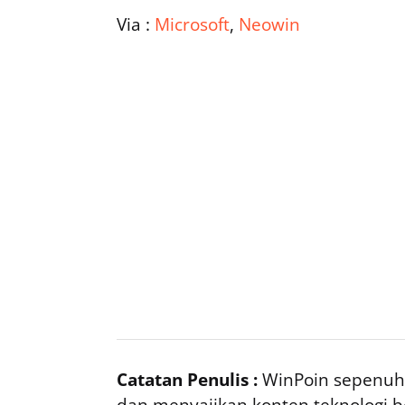
Via :
Microsoft
,
Neowin
Catatan Penulis :
WinPoin sepenuhn