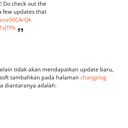
! Do check out the
a few updates that
o/aoa90CArQk
1vJTPb
selain tidak akan mendapatkan update baru,
osoft tambahkan pada halaman
changelog
a diantaranya adalah: