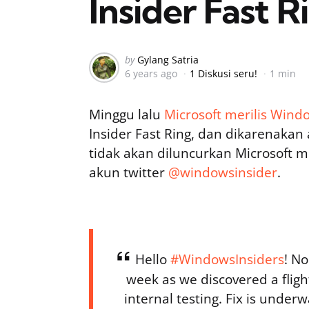
Insider Fast R
Posted
by
Gylang Satria
6 years ago
1 Diskusi seru!
1 min
by
Minggu lalu
Microsoft merilis Wind
Insider Fast Ring, dan dikarenakan 
tidak akan diluncurkan Microsoft m
akun twitter
@windowsinsider
.
Hello
#WindowsInsiders
! No
week as we discovered a fligh
internal testing. Fix is unde