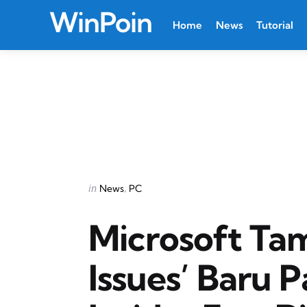
WinPoin
Home
News
Tutorial
Categories
Posted
in
News
PC
in
Microsoft T
Issues’ Baru 