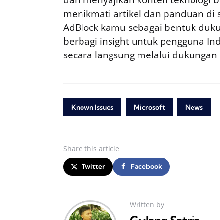
dan menyajikan konten teknologi be
menikmati artikel dan panduan di si
AdBlock kamu sebagai bentuk duku
berbagi insight untuk pengguna I
secara langsung melalui dukungan
Known Issues
Microsoft
News
Share
this article
Twitter
Facebook
Written by