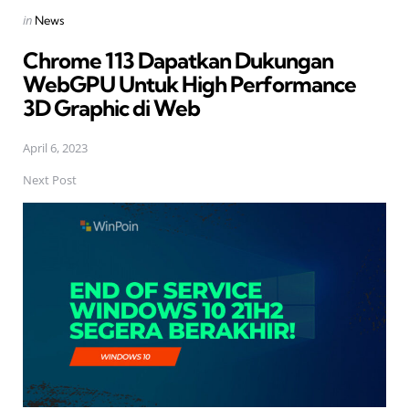
Posted
in
News
in
Chrome 113 Dapatkan Dukungan
WebGPU Untuk High Performance
3D Graphic di Web
April 6, 2023
Next Post