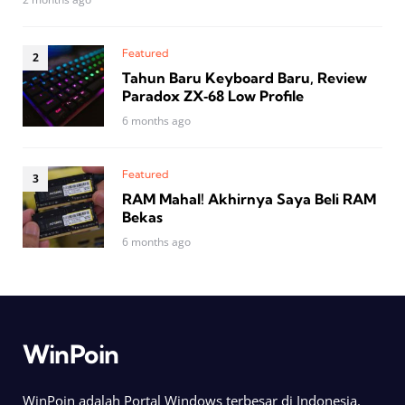
Featured
Tahun Baru Keyboard Baru, Review
Paradox ZX‑68 Low Profile
6 months ago
Featured
RAM Mahal! Akhirnya Saya Beli RAM
Bekas
6 months ago
WinPoin
WinPoin adalah Portal Windows terbesar di Indonesia.