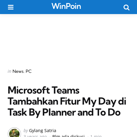
WinPoin
Menu
Searc
Categories
Posted
in
News
PC
in
Microsoft Teams
Tambahkan Fitur My Day di
Task By Planner and To Do
Posted
by
Gylang Satria
3 years ago
Blm ada diskusi
1 min
by