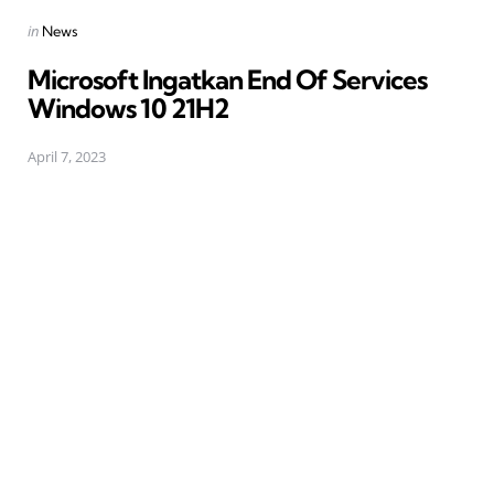
Posted
in
News
in
Microsoft Ingatkan End Of Services
Windows 10 21H2
April 7, 2023