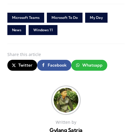
Microsoft Teams
Microsoft To Do
My Day
News
Windows 11
Share
this article
Twitter
Facebook
Whatsapp
Written by
Gylang Satria