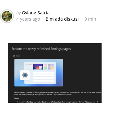
Posted
by
Gylang Satria
4 years ago
Blm ada diskusi
0 min
by