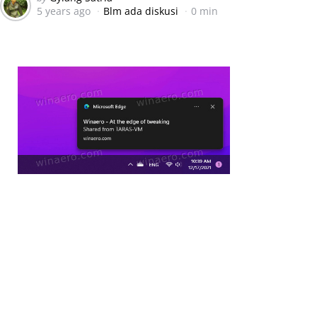
5 years ago
Blm ada diskusi
0 min
by