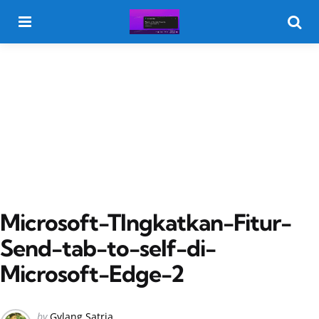
Menu
Searc
Microsoft-TIngkatkan-Fitur-
Send-tab-to-self-di-
Microsoft-Edge-2
Posted
by
Gylang Satria