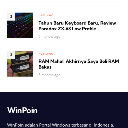
Featured
Tahun Baru Keyboard Baru, Review
Paradox ZX‑68 Low Profile
6 months ago
Featured
RAM Mahal! Akhirnya Saya Beli RAM
Bekas
6 months ago
WinPoin
WinPoin adalah Portal Windows terbesar di Indonesia.